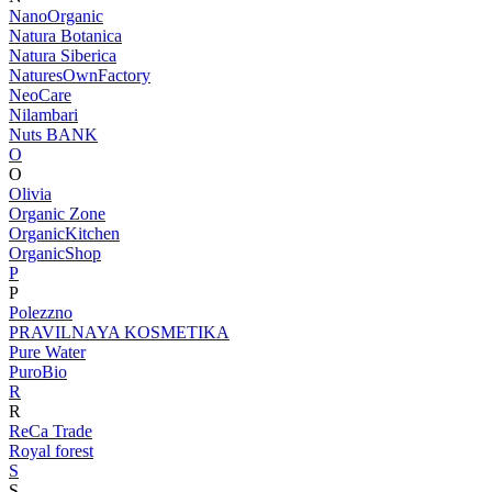
NanoOrganic
Natura Botanica
Natura Siberica
NaturesOwnFactory
NeoCare
Nilambari
Nuts BANK
O
O
Olivia
Organic Zone
OrganicKitchen
OrganicShop
P
P
Polezzno
PRAVILNAYA KOSMETIKA
Pure Water
PuroBio
R
R
ReCa Trade
Royal forest
S
S