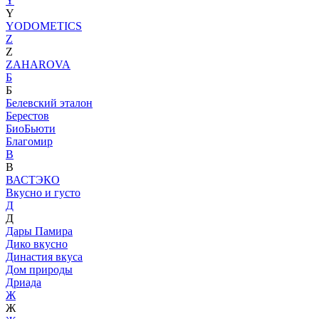
Y
Y
YODOMETICS
Z
Z
ZAHAROVA
Б
Б
Белевский эталон
Берестов
БиоБьюти
Благомир
В
В
ВАСТЭКО
Вкусно и густо
Д
Д
Дары Памира
Дико вкусно
Династия вкуса
Дом природы
Дриада
Ж
Ж