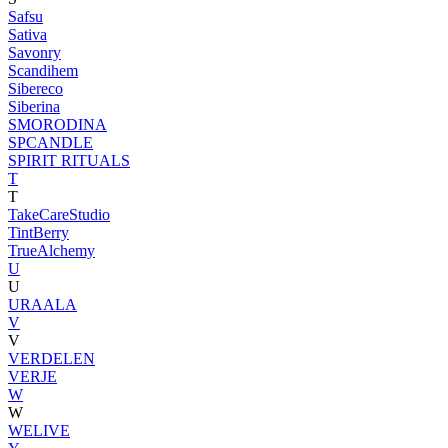
Safsu
Sativa
Savonry
Scandihem
Sibereco
Siberina
SMORODINA
SPCANDLE
SPIRIT RITUALS
T
T
TakeCareStudio
TintBerry
TrueAlchemy
U
U
URAALA
V
V
VERDELEN
VERJE
W
W
WELIVE