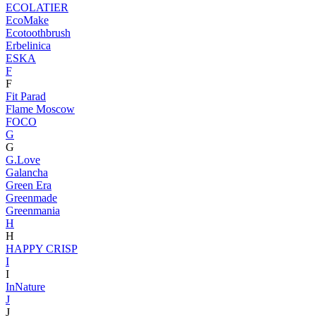
ECOLATIER
EcoMake
Ecotoothbrush
Erbelinica
ESKA
F
F
Fit Parad
Flame Moscow
FOCO
G
G
G.Love
Galancha
Green Era
Greenmade
Greenmania
H
H
HAPPY CRISP
I
I
InNature
J
J