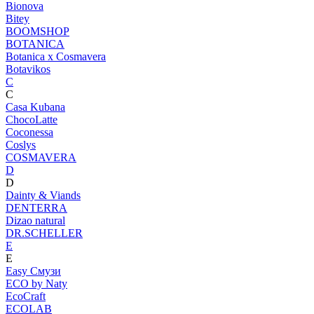
Bionova
Bitey
BOOMSHOP
BOTANICA
Botanica х Cosmavera
Botavikos
C
C
Casa Kubana
ChocoLatte
Coconessa
Coslys
COSMAVERA
D
D
Dainty & Viands
DENTERRA
Dizao natural
DR.SCHELLER
E
E
Easy Смузи
ECO by Naty
EcoCraft
ECOLAB