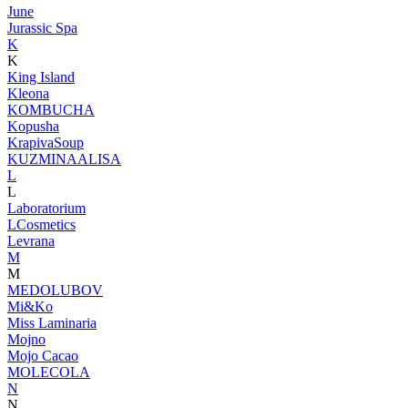
June
Jurassic Spa
K
K
King Island
Kleona
KOMBUCHA
Kopusha
KrapivaSoup
KUZMINAALISA
L
L
Laboratorium
LCosmetics
Levrana
M
M
MEDOLUBOV
Mi&Ko
Miss Laminaria
Mojno
Mojo Cacao
MOLECOLA
N
N