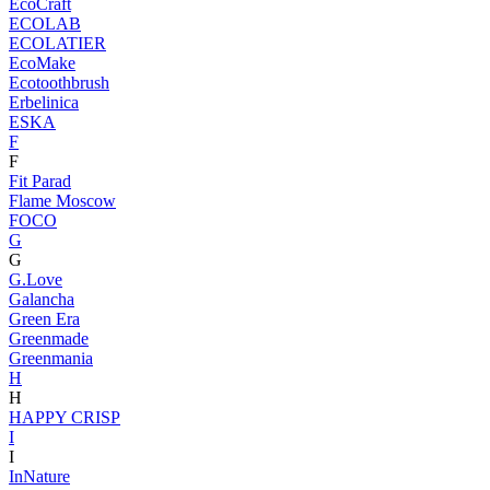
EcoCraft
ECOLAB
ECOLATIER
EcoMake
Ecotoothbrush
Erbelinica
ESKA
F
F
Fit Parad
Flame Moscow
FOCO
G
G
G.Love
Galancha
Green Era
Greenmade
Greenmania
H
H
HAPPY CRISP
I
I
InNature