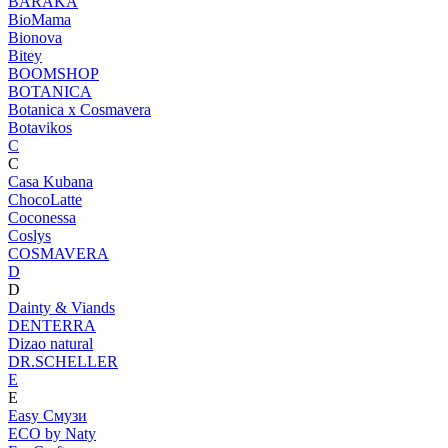
BARAKA
BioMama
Bionova
Bitey
BOOMSHOP
BOTANICA
Botanica х Cosmavera
Botavikos
C
C
Casa Kubana
ChocoLatte
Coconessa
Coslys
COSMAVERA
D
D
Dainty & Viands
DENTERRA
Dizao natural
DR.SCHELLER
E
E
Easy Смузи
ECO by Naty