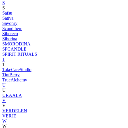
S
S
Safsu
Sativa
Savonry
Scandihem
Sibereco
Siberina
SMORODINA
SPCANDLE
SPIRIT RITUALS
T
T
TakeCareStudio
TintBerry
TrueAlchemy
U
U
URAALA
V
V
VERDELEN
VERJE
W
W