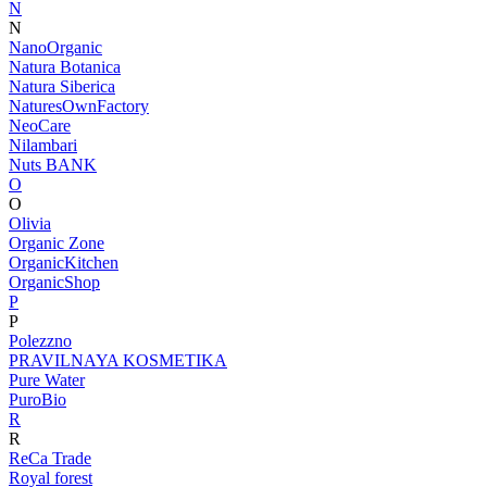
N
N
NanoOrganic
Natura Botanica
Natura Siberica
NaturesOwnFactory
NeoCare
Nilambari
Nuts BANK
O
O
Olivia
Organic Zone
OrganicKitchen
OrganicShop
P
P
Polezzno
PRAVILNAYA KOSMETIKA
Pure Water
PuroBio
R
R
ReCa Trade
Royal forest