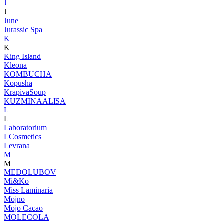
J
J
June
Jurassic Spa
K
K
King Island
Kleona
KOMBUCHA
Kopusha
KrapivaSoup
KUZMINAALISA
L
L
Laboratorium
LCosmetics
Levrana
M
M
MEDOLUBOV
Mi&Ko
Miss Laminaria
Mojno
Mojo Cacao
MOLECOLA