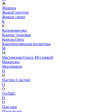
Ж
Живица
Живой продукт
Живые снеки
К
К
Коломчаночка
Компас здоровья
Король Орех
Краснополянская косметика
М
М
Мастерская Олеси Мустаевой
Микролиз
Мыловаров
Н
Н
Настин Сластин
О
О
ОлЛайт
П
П
Пан ежи
Пропорция