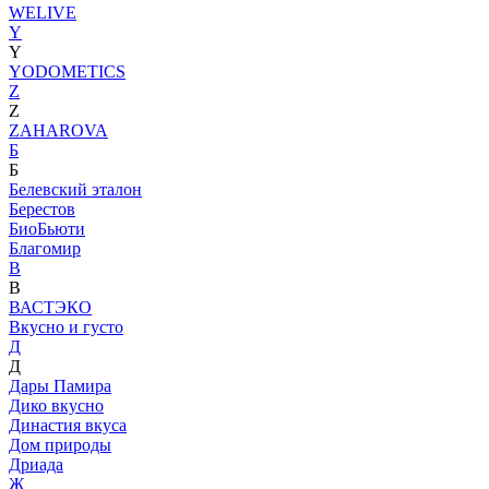
WELIVE
Y
Y
YODOMETICS
Z
Z
ZAHAROVA
Б
Б
Белевский эталон
Берестов
БиоБьюти
Благомир
В
В
ВАСТЭКО
Вкусно и густо
Д
Д
Дары Памира
Дико вкусно
Династия вкуса
Дом природы
Дриада
Ж