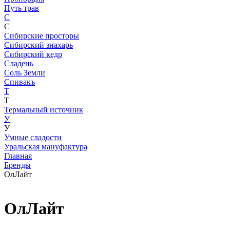
Путь трав
С
С
Сибирские просторы
Сибирский знахарь
Сибирский кедр
Сладень
Соль Земли
Спивакъ
Т
Т
Термальный источник
У
У
Умные сладости
Уральская мануфактура
Главная
Бренды
ОлЛайт
ОлЛайт