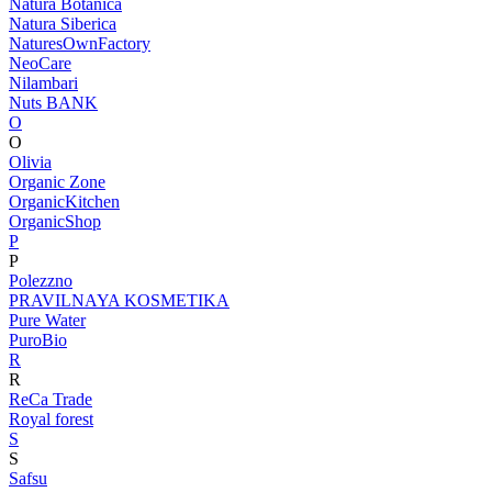
Natura Botanica
Natura Siberica
NaturesOwnFactory
NeoCare
Nilambari
Nuts BANK
O
O
Olivia
Organic Zone
OrganicKitchen
OrganicShop
P
P
Polezzno
PRAVILNAYA KOSMETIKA
Pure Water
PuroBio
R
R
ReCa Trade
Royal forest
S
S
Safsu