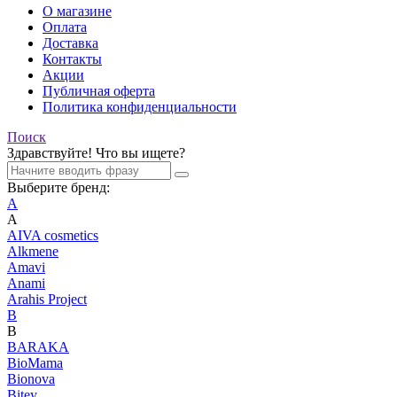
О магазине
Оплата
Доставка
Контакты
Акции
Публичная оферта
Политика конфиденциальности
Поиск
Здравствуйте! Что вы ищете?
Выберите бренд:
A
A
AIVA cosmetics
Alkmene
Amavi
Anami
Arahis Project
B
B
BARAKA
BioMama
Bionova
Bitey