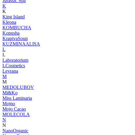
Jurassic Spa
K
K
King Island
Kleona
KOMBUCHA
Kopusha
KrapivaSoup
KUZMINAALISA
L
L
Laboratorium
LCosmetics
Levrana
M
M
MEDOLUBOV
Mi&Ko
Miss Laminaria
Mojno
Mojo Cacao
MOLECOLA
N
N
NanoOrganic