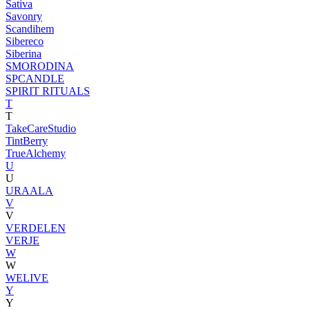
Sativa
Savonry
Scandihem
Sibereco
Siberina
SMORODINA
SPCANDLE
SPIRIT RITUALS
T
T
TakeCareStudio
TintBerry
TrueAlchemy
U
U
URAALA
V
V
VERDELEN
VERJE
W
W
WELIVE
Y
Y