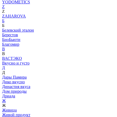
YODOMETICS
Z
Z
ZAHAROVA
Б
Б
Белевский эталон
Берестов
БиоБьюти
Благомир
В
В
ВАСТЭКО
Вкусно и густо
Д
Д
Дары Памира
Дико вкусно
Династия вкуса
Дом природы
Дриада
Ж
Ж
Живица
Живой продукт