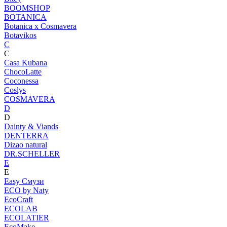
BOOMSHOP
BOTANICA
Botanica х Cosmavera
Botavikos
C
C
Casa Kubana
ChocoLatte
Coconessa
Coslys
COSMAVERA
D
D
Dainty & Viands
DENTERRA
Dizao natural
DR.SCHELLER
E
E
Easy Смузи
ECO by Naty
EcoCraft
ECOLAB
ECOLATIER
EcoMake