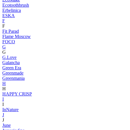
Ecotoothbrush
Erbelinica
ESKA
F
F
Fit Parad
Flame Moscow
FOCO
G
G
G.Love
Galancha
Green Era
Greenmade
Greenmania
H
H
HAPPY CRISP
I
I
InNature
J
J
June