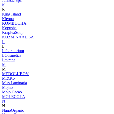
Jurassic Spa
K
K
King Island
Kleona
KOMBUCHA
Kopusha
KrapivaSoup
KUZMINAALISA
L
L
Laboratorium
LCosmetics
Levrana
M
M
MEDOLUBOV
Mi&Ko
Miss Laminaria
Mojno
Mojo Cacao
MOLECOLA
N
N
NanoOrganic