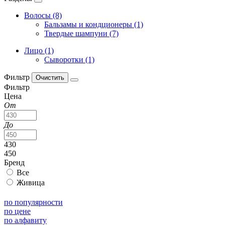
Волосы (8)
Бальзамы и кондционеры (1)
Твердые шампуни (7)
Лицо (1)
Сыворотки (1)
Фильтр
Фильтр
Цена
От
До
430
450
Бренд
Все
Живица
по популярности
по цене
по алфавиту