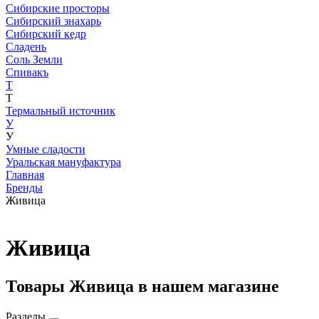
Сибирские просторы
Сибирский знахарь
Сибирский кедр
Сладень
Соль Земли
Спивакъ
Т
Т
Термальный источник
У
У
Умные сладости
Уральская мануфактура
Главная
Бренды
Живица
Живица
Товары Живица в нашем магазине
Разделы