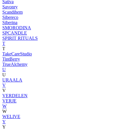
Sativa
Savonry
Scandihem
Sibereco
Siberina
SMORODINA
SPCANDLE
SPIRIT RITUALS
T
T
TakeCareStudio
TintBerry
TrueAlchemy
U
U
URAALA
V
V
VERDELEN
VERJE
W
W
WELIVE
Y
Y