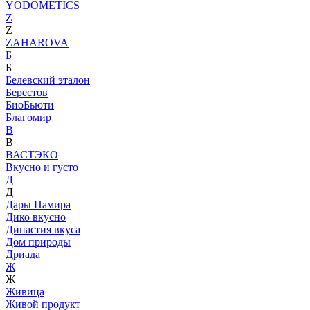
YODOMETICS
Z
Z
ZAHAROVA
Б
Б
Белевский эталон
Берестов
БиоБьюти
Благомир
В
В
ВАСТЭКО
Вкусно и густо
Д
Д
Дары Памира
Дико вкусно
Династия вкуса
Дом природы
Дриада
Ж
Ж
Живица
Живой продукт