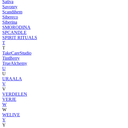
Sativa
Savonry
Scandihem
Sibereco
Siberina
SMORODINA
SPCANDLE
SPIRIT RITUALS
T
T
TakeCareStudio
TintBerry
TrueAlchemy
U
U
URAALA
V
V
VERDELEN
VERJE
W
W
WELIVE
Y
Y