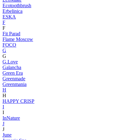
Ecotoothbrush
Erbelinica
ESKA
F
F
Fit Parad
Flame Moscow
FOCO
G
G
G.Love
Galancha
Green Era
Greenmade
Greenmania
H
H
HAPPY CRISP
I
I
InNature
J
J
June