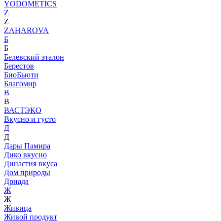
YODOMETICS
Z
Z
ZAHAROVA
Б
Б
Белевский эталон
Берестов
БиоБьюти
Благомир
В
В
ВАСТЭКО
Вкусно и густо
Д
Д
Дары Памира
Дико вкусно
Династия вкуса
Дом природы
Дриада
Ж
Ж
Живица
Живой продукт