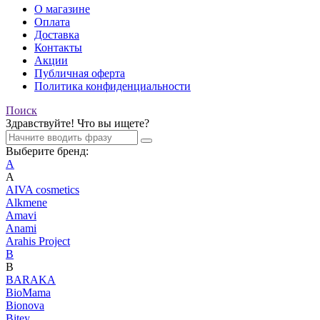
О магазине
Оплата
Доставка
Контакты
Акции
Публичная оферта
Политика конфиденциальности
Поиск
Здравствуйте! Что вы ищете?
Выберите бренд:
A
A
AIVA cosmetics
Alkmene
Amavi
Anami
Arahis Project
B
B
BARAKA
BioMama
Bionova
Bitey