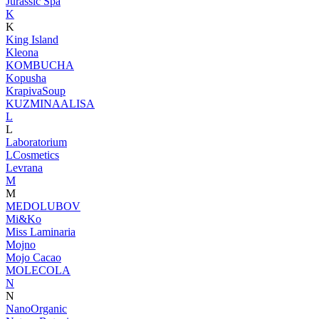
Jurassic Spa
K
K
King Island
Kleona
KOMBUCHA
Kopusha
KrapivaSoup
KUZMINAALISA
L
L
Laboratorium
LCosmetics
Levrana
M
M
MEDOLUBOV
Mi&Ko
Miss Laminaria
Mojno
Mojo Cacao
MOLECOLA
N
N
NanoOrganic