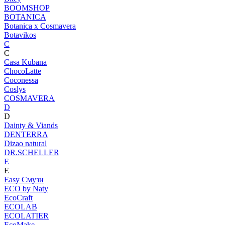
BOOMSHOP
BOTANICA
Botanica х Cosmavera
Botavikos
C
C
Casa Kubana
ChocoLatte
Coconessa
Coslys
COSMAVERA
D
D
Dainty & Viands
DENTERRA
Dizao natural
DR.SCHELLER
E
E
Easy Смузи
ECO by Naty
EcoCraft
ECOLAB
ECOLATIER
EcoMake