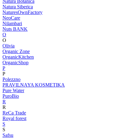
Natura Botanica
Natura Siberica
NaturesOwnFactory
NeoCare
Nilambari
Nuts BANK
O
O
Olivia
Organic Zone
OrganicKitchen
OrganicShop
P
P
Polezzno
PRAVILNAYA KOSMETIKA
Pure Water
PuroBio
R
R
ReCa Trade
Royal forest
S
S
Safsu